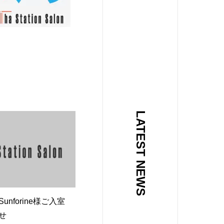
LATEST NEWS
unforine様ご入室
せ